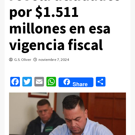
por $1.511
millones en esa
vigencia fiscal
G.S. Oliver
noviembre 7, 2024
Facebook
Twitter
Email
WhatsApp
Compar
Share