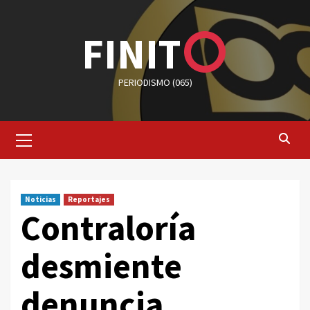
Saltar
al
FINIT
contenido
PERIODISMO (065)
Menú
primario
Noticias
Reportajes
Contraloría
desmiente
denuncia