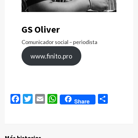
GS Oliver
Comunicador social – periodista
www.finito.pro
Facebook
Twitter
Email
WhatsApp
Compar
Share
Más historias