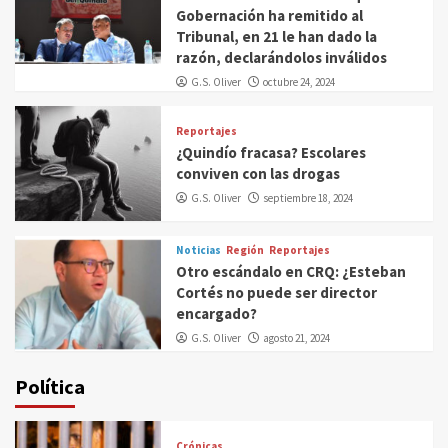
Gobernación ha remitido al
Tribunal, en 21 le han dado la
razón, declarándolos inválidos
G.S. Oliver
octubre 24, 2024
Reportajes
¿Quindío fracasa? Escolares
conviven con las drogas
G.S. Oliver
septiembre 18, 2024
Noticias
Región
Reportajes
Otro escándalo en CRQ: ¿Esteban
Cortés no puede ser director
encargado?
G.S. Oliver
agosto 21, 2024
Política
Crónicas