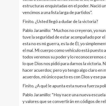
estructuras enquistadas en el poder. Nació un
vencimos a una lista larga de partidos”.
Finito. ¿Usted llegó a dudar de la victoria?
Pablo Jaramillo: “Muchos no creyeron, yo nunc
tuve la seguridad de estar acompañado por el
esta no es mi guerra, es la de Él, yo simplemen
el mal. Mi cuerpo como vehículo está puesto al
todos veremos su poder y lo reconoceremos c
lo que Dios nos pidió para darnos la victoria.
hacer acuerdos; pero yo tengo algo claro en m
acuerdos, mi único pacto es con Dios y ese pact
Finito. ¿A qué le apunta esta nueva fuerza polí
Pablo Jaramillo: “Hoy nace una nueva escuela
y valores que se convertirán en códigos de re