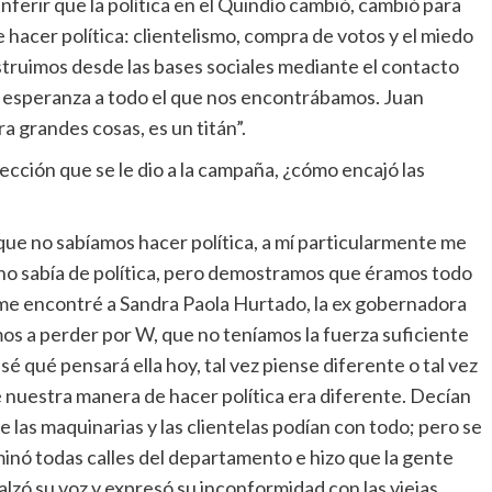
nferir que la política en el Quindío cambió, cambió para
e hacer política: clientelismo, compra de votos y el miedo
ruimos desde las bases sociales mediante el contacto
y esperanza a todo el que nos encontrábamos. Juan
a grandes cosas, es un titán”.
ección que se le dio a la campaña, ¿cómo encajó las
que no sabíamos hacer política, a mí particularmente me
ue no sabía de política, pero demostramos que éramos todo
z me encontré a Sandra Paola Hurtado, la ex gobernadora
mos a perder por W, que no teníamos la fuerza suficiente
é qué pensará ella hoy, tal vez piense diferente o tal vez
 nuestra manera de hacer política era diferente. Decían
e las maquinarias y las clientelas podían con todo; pero se
inó todas calles del departamento e hizo que la gente
lzó su voz y expresó su inconformidad con las viejas