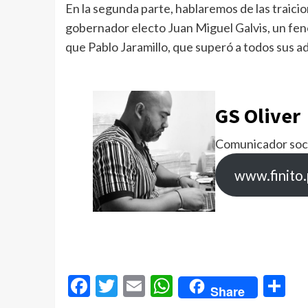
En la segunda parte, hablaremos de las traicion
gobernador electo Juan Miguel Galvis, un fenó
que Pablo Jaramillo, que superó a todos sus ad
GS Oliver
Comunicador socia
www.finito
Facebook
Twitter
Email
WhatsApp
Co
Share