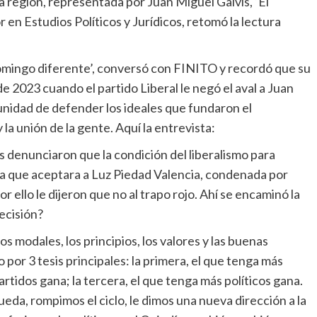
la región, representada por Juan Miguel Galvis, ‘El
 en Estudios Políticos y Jurídicos, retomó la lectura
‘domingo diferente’, conversó con FINITO y recordó que su
de 2023 cuando el partido Liberal le negó el aval a Juan
nidad de defender los ideales que fundaron el
la unión de la gente. Aquí la entrevista:
es denunciaron que la condición del liberalismo para
ra que aceptara a Luz Piedad Valencia, condenada por
r ello le dijeron que no al trapo rojo. Ahí se encaminó la
ecisión?
s modales, los principios, los valores y las buenas
r 3 tesis principales: la primera, el que tenga más
rtidos gana; la tercera, el que tenga más políticos gana.
eda, rompimos el ciclo, le dimos una nueva dirección a la