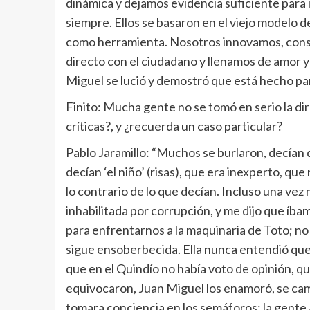
dinámica y dejamos evidencia suficiente para i
siempre. Ellos se basaron en el viejo modelo d
como herramienta. Nosotros innovamos, const
directo con el ciudadano y llenamos de amor 
Miguel se lució y demostró que está hecho par
Finito: Mucha gente no se tomó en serio la dir
críticas?, y ¿recuerda un caso particular?
Pablo Jaramillo: “Muchos se burlaron, decían 
decían ‘el niño’ (risas), que era inexperto, q
lo contrario de lo que decían. Incluso una ve
inhabilitada por corrupción, y me dijo que íba
para enfrentarnos a la maquinaria de Toto; no s
sigue ensoberbecida. Ella nunca entendió que
que en el Quindío no había voto de opinión, qu
equivocaron, Juan Miguel los enamoró, se cam
tomara conciencia en los semáforos; la gente a