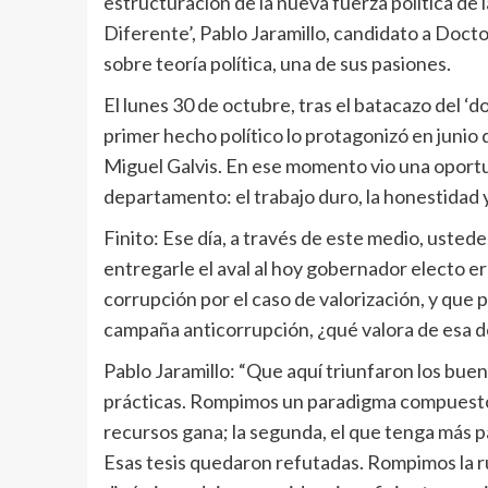
estructuración de la nueva fuerza política de 
Diferente’, Pablo Jaramillo, candidato a Doctor
sobre teoría política, una de sus pasiones.
El lunes 30 de octubre, tras el batacazo del 
primer hecho político lo protagonizó en junio 
Miguel Galvis. En ese momento vio una oportu
departamento: el trabajo duro, la honestidad y 
Finito: Ese día, a través de este medio, usted
entregarle el aval al hoy gobernador electo e
corrupción por el caso de valorización, y que po
campaña anticorrupción, ¿qué valora de esa d
Pablo Jaramillo: “Que aquí triunfaron los bueno
prácticas. Rompimos un paradigma compuesto po
recursos gana; la segunda, el que tenga más pa
Esas tesis quedaron refutadas. Rompimos la ru