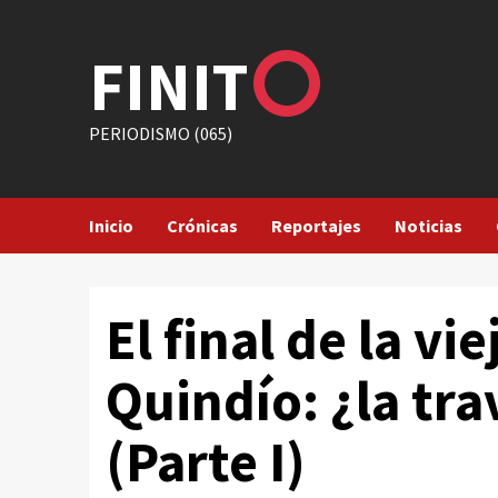
Saltar
al
FINIT
contenido
PERIODISMO (065)
Inicio
Crónicas
Reportajes
Noticias
El final de la vie
Quindío: ¿la tra
(Parte I)