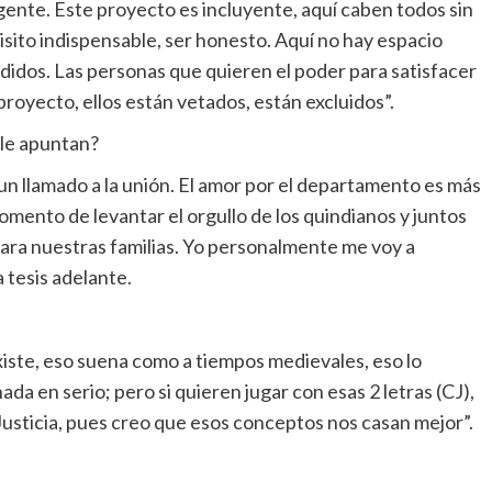
a gente. Este proyecto es incluyente, aquí caben todos sin
isito indispensable, ser honesto. Aquí no hay espacio
ndidos. Las personas que quieren el poder para satisfacer
royecto, ellos están vetados, están excluidos”.
 le apuntan?
n llamado a la unión. El amor por el departamento es más
omento de levantar el orgullo de los quindianos y juntos
ra nuestras familias. Yo personalmente me voy a
 tesis adelante.
existe, eso suena como a tiempos medievales, eso lo
da en serio; pero si quieren jugar con esas 2 letras (CJ),
Justicia, pues creo que esos conceptos nos casan mejor”.