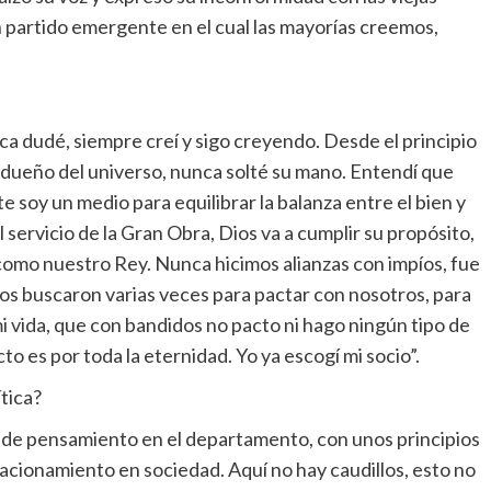
 partido emergente en el cual las mayorías creemos,
a dudé, siempre creí y sigo creyendo. Desde el principio
 dueño del universo, nunca solté su mano. Entendí que
te soy un medio para equilibrar la balanza entre el bien y
 servicio de la Gran Obra, Dios va a cumplir su propósito,
omo nuestro Rey. Nunca hicimos alianzas con impíos, fue
 Nos buscaron varias veces para pactar con nosotros, para
i vida, que con bandidos no pacto ni hago ningún tipo de
o es por toda la eternidad. Yo ya escogí mi socio”.
tica?
 de pensamiento en el departamento, con unos principios
lacionamiento en sociedad. Aquí no hay caudillos, esto no