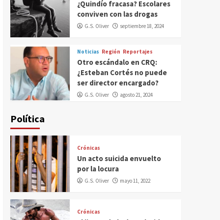
¿Quindío fracasa? Escolares
conviven con las drogas
G.S. Oliver
septiembre 18, 2024
Noticias
Región
Reportajes
Otro escándalo en CRQ:
¿Esteban Cortés no puede
ser director encargado?
G.S. Oliver
agosto 21, 2024
Política
Crónicas
Un acto suicida envuelto
por la locura
G.S. Oliver
mayo 11, 2022
Crónicas