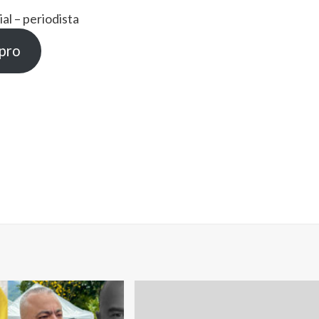
l – periodista
.pro
mpartir