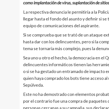
como implantación de virus, suplantación de sitios 
La respectiva denuncia le permitiría a la Polic
llegar hasta el fondo del asunto y definir si s
equipo de comunicaciones del aspirante.
Si se comprueba que se trató de un ataque exte
hasta dar con los delincuentes, pero si la comp
tema se tornaría más complejo, pues la denunc
Sea uno u otro el hecho, la democracia en el Qu
delincuentes informáticos tienen las herramien
o si se ha gestado un entramado de impacto e
quien haya comprado los bots tiene acceso al 
Sepúlveda.
Este no ha demostrado con elementos probatori
por el contrario fue una compra de paquetes 
personas cercanas a su campaña, sus declarac