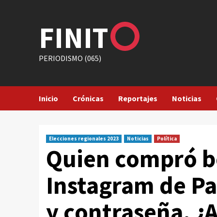
Saltar
al
FINIT
contenido
PERIODISMO (065)
Inicio
Crónicas
Reportajes
Noticias
Elecciones regionales 2023
Noticias
Política
Quien compró bo
Instagram de Pa
y contraseña. ¿