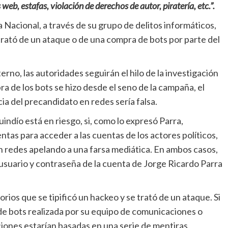
web, estafas, violación de derechos de autor, piratería, etc.”.
ía Nacional, a través de su grupo de delitos informáticos,
e trató de un ataque o de una compra de bots por parte del
rno, las autoridades seguirán el hilo de la investigación
ra de los bots se hizo desde el seno de la campaña, el
ia del precandidato en redes sería falsa.
indío está en riesgo, si, como lo expresó Parra,
tas para acceder a las cuentas de los actores políticos,
n redes apelando a una farsa mediática. En ambos casos,
usuario y contraseña de la cuenta de Jorge Ricardo Parra
os que se tipificó un hackeo y se trató de un ataque. Si
de bots realizada por su equipo de comunicaciones o
iones estarían basadas en una serie de mentiras.