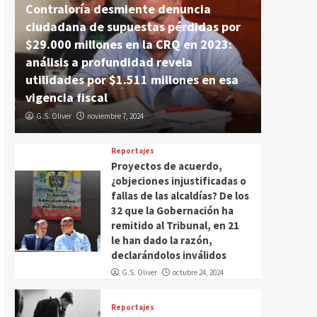
Contraloría desmiente denuncia
ciudadana de supuestas pérdidas por
$29.000 millones en la CRQ en 2023:
análisis a profundidad revela
utilidades por $1.511 millones en esa
vigencia fiscal
G.S. Oliver
noviembre 7, 2024
Reportajes
Proyectos de acuerdo,
¿objeciones injustificadas o
fallas de las alcaldías? De los
32 que la Gobernación ha
remitido al Tribunal, en 21
le han dado la razón,
declarándolos inválidos
G.S. Oliver
octubre 24, 2024
Reportajes