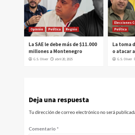
Elecciones 
Opinión
Política
Región
Política
La SAE le debe más de $11.000
La toma 
millones a Montenegro
o atacar 
G.S. Oliver
abril 20, 2025
G.S. Oliver
Deja una respuesta
Tu dirección de correo electrónico no será publicad
Comentario
*