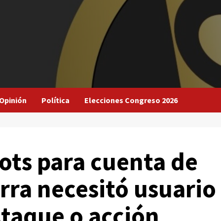
Opinión
Política
Elecciones Congreso 2026
ts para cuenta de
rra necesitó usuario
Ataque o acción