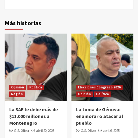
Más historias
Opinión
Política
Elecciones Congreso 2026
Región
Opinión
Política
La SAE le debe más de
La toma de Génova:
$11.000 millones a
enamorar o atacar al
Montenegro
pueblo
G.S. Oliver
abril 20, 2025
G.S. Oliver
abril 6, 2025