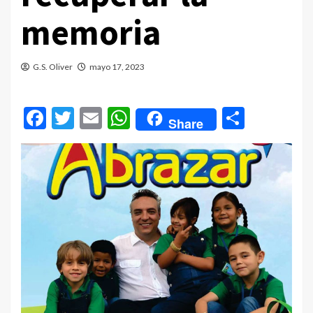
memoria
G.S. Oliver
mayo 17, 2023
Facebook
Twitter
Email
WhatsApp
Compar
Share