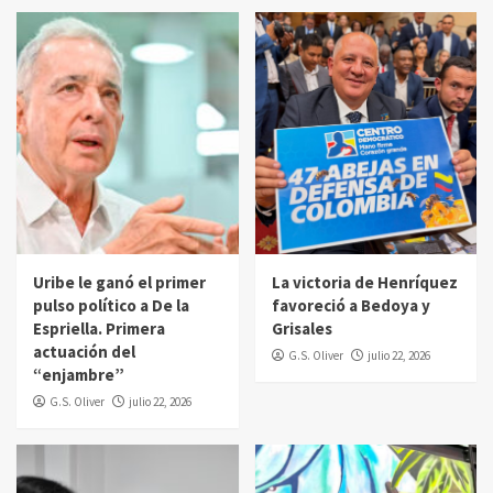
Uribe le ganó el primer
La victoria de Henríquez
pulso político a De la
favoreció a Bedoya y
Espriella. Primera
Grisales
actuación del
G.S. Oliver
julio 22, 2026
“enjambre”
G.S. Oliver
julio 22, 2026