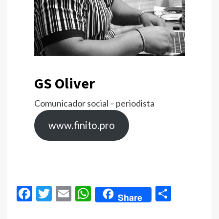
GS Oliver
Comunicador social – periodista
www.finito.pro
Facebook
Twitter
Email
WhatsApp
Compar
Share