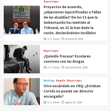
Reportajes
Proyectos de acuerdo,
¿objeciones injustificadas o fallas
de las alcaldías? De los 32 que la
Gobernación ha remitido al
Tribunal, en 21 le han dado la
razón, declarándolos inválidos
G.S. Oliver
octubre 24, 2024
Reportajes
¿Quindío fracasa? Escolares
conviven con las drogas
G.S. Oliver
septiembre 18, 2024
Noticias
Región
Reportajes
Otro escándalo en CRQ: ¿Esteban
Cortés no puede ser director
encargado?
G.S. Oliver
agosto 21, 2024