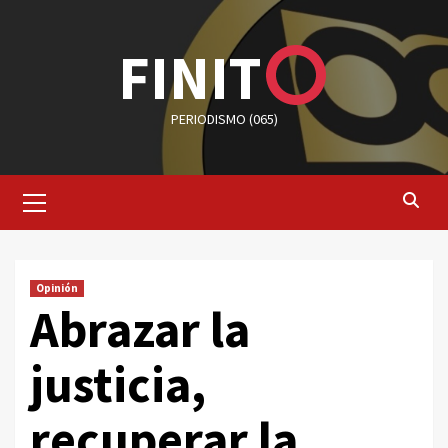
Saltar
al
FINIT
contenido
PERIODISMO (065)
Menú
primario
Opinión
Abrazar la
justicia,
recuperar la