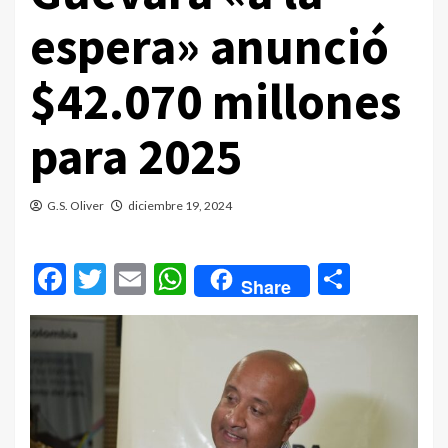
espera» anunció
$42.070 millones
para 2025
G.S. Oliver
diciembre 19, 2024
Facebook
Twitter
Email
WhatsApp
Compar
Share