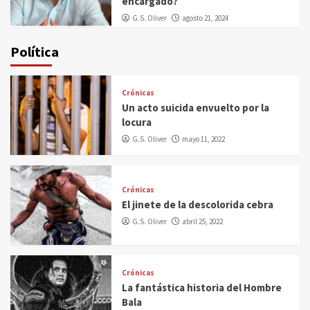
encargado?
G.S. Oliver
agosto 21, 2024
Política
Crónicas
Un acto suicida envuelto por la
locura
G.S. Oliver
mayo 11, 2022
Crónicas
El jinete de la descolorida cebra
G.S. Oliver
abril 25, 2022
Crónicas
La fantástica historia del Hombre
Bala