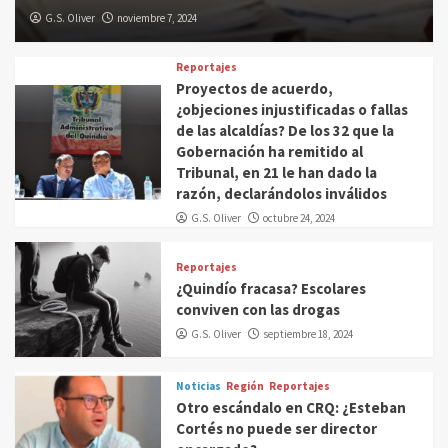
G.S. Oliver
noviembre 7, 2024
Reportajes
Proyectos de acuerdo,
¿objeciones injustificadas o fallas
de las alcaldías? De los 32 que la
Gobernación ha remitido al
Tribunal, en 21 le han dado la
razón, declarándolos inválidos
G.S. Oliver
octubre 24, 2024
Reportajes
¿Quindío fracasa? Escolares
conviven con las drogas
G.S. Oliver
septiembre 18, 2024
Noticias
Región
Reportajes
Otro escándalo en CRQ: ¿Esteban
Cortés no puede ser director