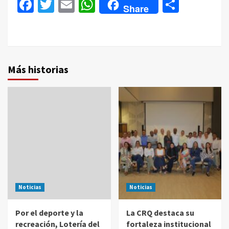
Facebook
Twitter
Email
WhatsApp
Compar
Share
Más historias
Noticias
Noticias
Por el deporte y la
La CRQ destaca su
recreación, Lotería del
fortaleza institucional