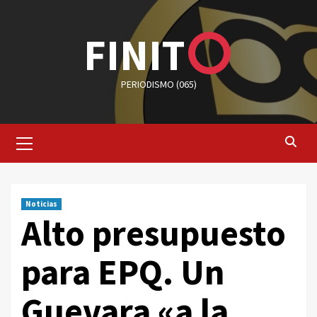
Saltar
al
FINIT
contenido
PERIODISMO (065)
Menú
primario
Noticias
Alto presupuesto
para EPQ. Un
Guevara «a la