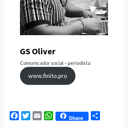
GS Oliver
Comunicador social – periodista
www.finito.pro
Facebook
Twitter
Email
WhatsApp
Compar
Share