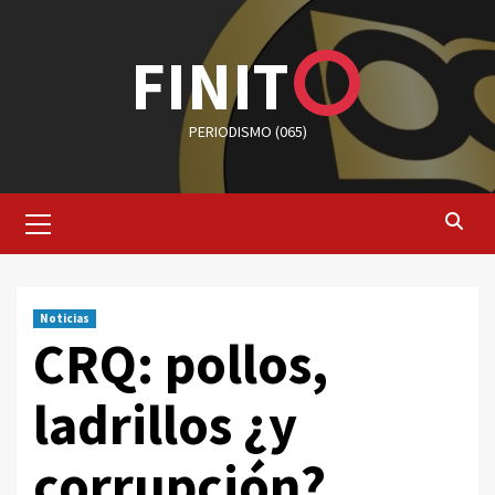
Saltar
al
FINIT
contenido
PERIODISMO (065)
Menú
primario
Noticias
CRQ: pollos,
ladrillos ¿y
corrupción?