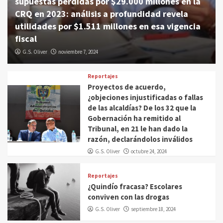
supuestas pérdidas por $29.000 millones en la
CRQ en 2023: análisis a profundidad revela
utilidades por $1.511 millones en esa vigencia
fiscal
G.S. Oliver
noviembre 7, 2024
Reportajes
Proyectos de acuerdo,
¿objeciones injustificadas o fallas
de las alcaldías? De los 32 que la
Gobernación ha remitido al
Tribunal, en 21 le han dado la
razón, declarándolos inválidos
G.S. Oliver
octubre 24, 2024
Reportajes
¿Quindío fracasa? Escolares
conviven con las drogas
G.S. Oliver
septiembre 18, 2024