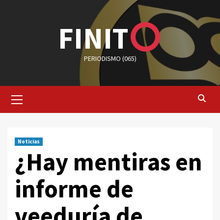
Saltar
al
FINIT
contenido
PERIODISMO (065)
Menú
primario
Noticias
¿Hay mentiras en
informe de
veeduría de