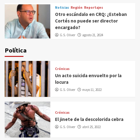
Noticias
Región
Reportajes
Otro escándalo en CRQ: ¿Esteban
Cortés no puede ser director
encargado?
G.S. Oliver
agosto 21, 2024
Política
Crónicas
Un acto suicida envuelto por la
locura
G.S. Oliver
mayo 11, 2022
Crónicas
El jinete de la descolorida cebra
G.S. Oliver
abril 25, 2022